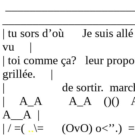
_____________________
______________________
| tu sors d’où Je suis
vu |
| toi comme ça? leur 
grillée. |
| de sortir
| A_A A_A ()() 
A__A |
| / =(
..
\= (OvO) o<’’.) =(-