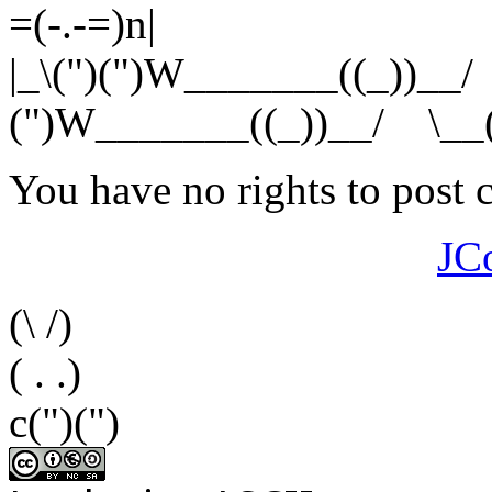
=(-.-=)n|
|_\(")(")W_______((_))__/ 
(")W_______((_))__/ \__("
You have no rights to post
JC
(\ /)
( . .)
c(")(")