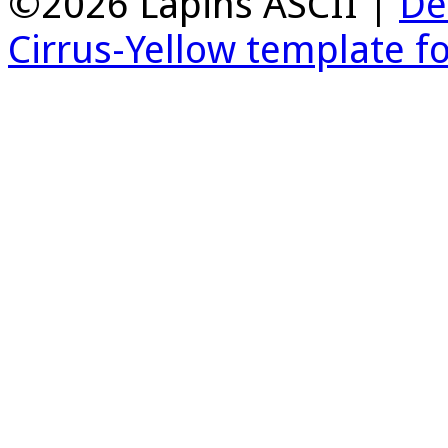
©2026 Lapins ASCII |
De
Cirrus-Yellow template f