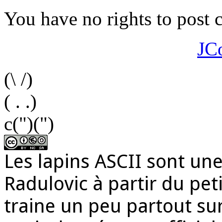
You have no rights to post
JC
(\ /)
( . .)
c(")(")
Les lapins ASCII sont une
Radulovic à partir du peti
traine un peu partout sur