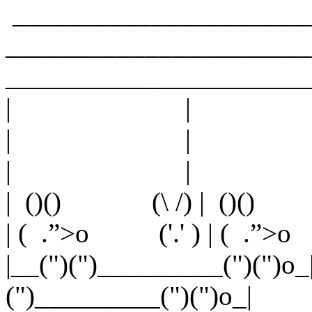
_____________________
______________________
______________________
| | |Tu trouv
| | |ressemble
| | |un ours 
| ()() (\ /) | ()() 
| ( .”>o ('.' ) | ( .”>o
|__(")(")_________(")(")o_
(")_________(")(")o_|