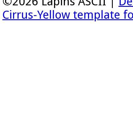
©2026 Lapins ASCII |
De
Cirrus-Yellow template f