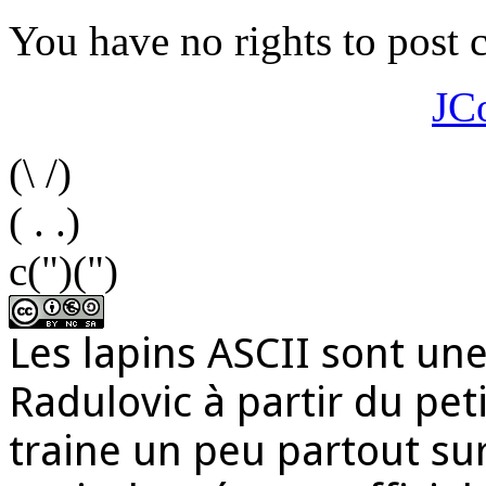
You have no rights to post
JC
(\ /)
( . .)
c(")(")
Les lapins ASCII sont une
Radulovic à partir du peti
traine un peu partout sur