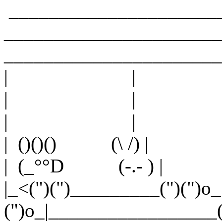
_____________________
______________________
______________________
| | | H
| | | comment
| | | bouler
| ()()() (\ /) | 
| (_°°D (-.- ) | 
|_<(")(")_________(")(")
(")o_|_________________("