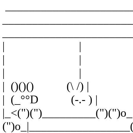
_____________________
______________________
______________________
| | | H
| | | comment
| | | bouler
| ()()() (\ /) | 
| (_°°D (-.- ) | 
|_<(")(")_________(")(")
(")o_|_________________("