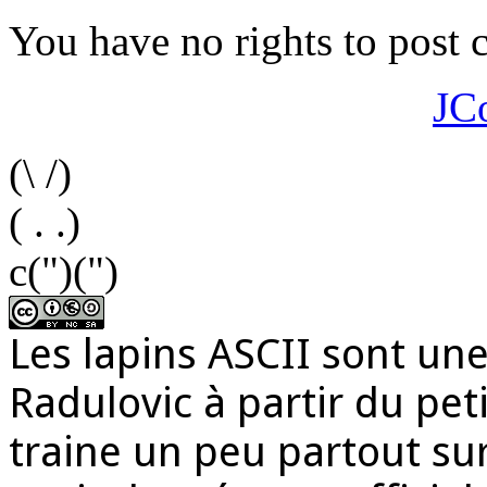
You have no rights to post
JC
(\ /)
( . .)
c(")(")
Les lapins ASCII sont une
Radulovic à partir du peti
traine un peu partout sur