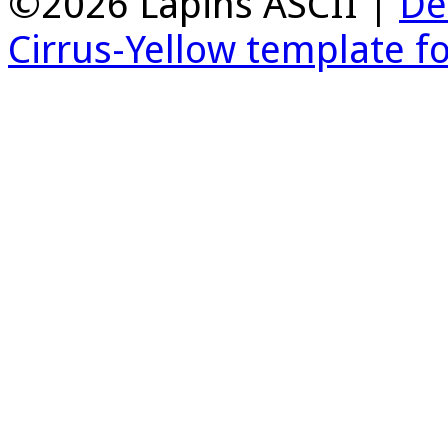
©2026 Lapins ASCII |
De
Cirrus-Yellow template f